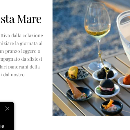
ista Mare
attivo dalla colazione
iniziare la giornata al
un pranzo leggero o
mpagnato da sfiziosi
olari panorami della
ti dal nostro
gie