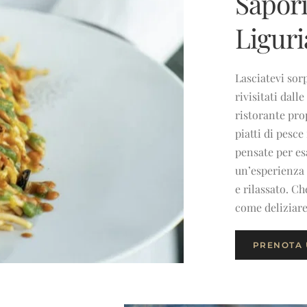
Sapori
Liguri
Lasciatevi sor
rivisitati dall
ristorante pro
piatti di pesce
pensate per esa
un’esperienza 
e rilassato. C
come deliziare
PRENOTA 