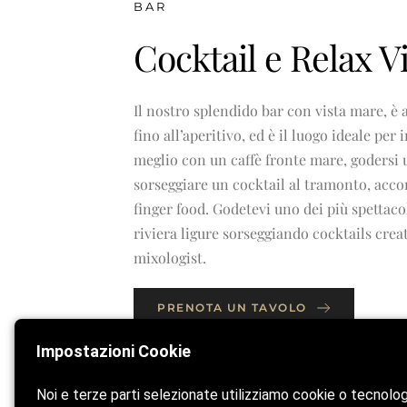
BAR
Cocktail e Relax V
Il nostro splendido bar con vista mare, è 
fino all’aperitivo, ed è il luogo ideale per 
meglio con un caffè fronte mare, godersi 
sorseggiare un cocktail al tramonto, acco
finger food. Godetevi uno dei più spettac
riviera ligure sorseggiando cocktails crea
mixologist.
PRENOTA UN TAVOLO
Impostazioni Cookie
Noi e terze parti selezionate utilizziamo cookie o tecnolo