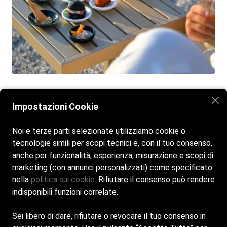
Impostazioni Cookie
Home
La spiaggia
Bar e Ristorante
Noi e terze parti selezionate utilizziamo cookie o
Attività ed eventi
Galleria
Contatti
tecnologie simili per scopi tecnici e, con il tuo consenso,
anche per funzionalità, esperienza, misurazione e scopi di
marketing (con annunci personalizzati) come specificato
nella
politica sui cookie
. Rifiutare il consenso può rendere
Siamo aperti tutti i giorni dalle 10:00 alle 19:00
indisponibili funzioni correlate.
Cookie Policy
Sei libero di dare, rifiutare o revocare il tuo consenso in