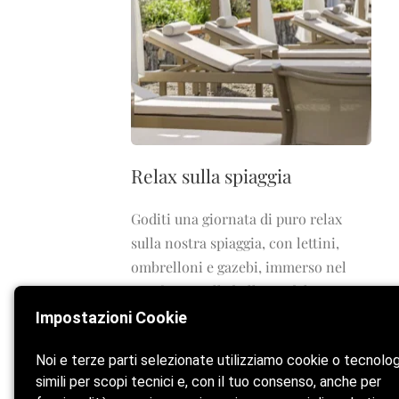
Relax sulla spiaggia
Goditi una giornata di puro relax
sulla nostra spiaggia, con lettini,
ombrelloni e gazebi, immerso nel
comfort e nella bellezza del mare.
Impostazioni Cookie
Noi e terze parti selezionate utilizziamo cookie o tecnolo
simili per scopi tecnici e, con il tuo consenso, anche per
Home
La spi