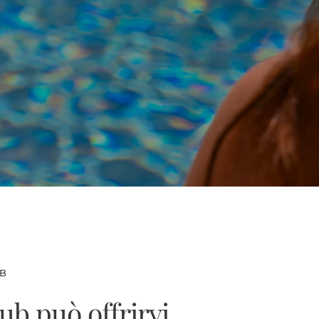
UB
ub può offrirvi